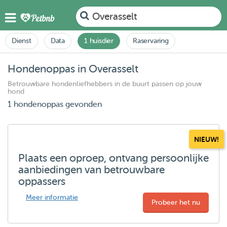
Overasselt
Dienst
Data
1 huisdier
Raservaring
Hondenoppas in Overasselt
Betrouwbare hondenliefhebbers in de buurt passen op jouw
hond
1 hondenoppas gevonden
NIEUW!
Plaats een oproep, ontvang persoonlijke
aanbiedingen van betrouwbare
oppassers
Meer informatie
Probeer het nu