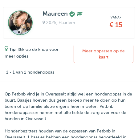
Maureen
VANAF
2025
, Haarlem
€ 15
Tip:
Klik op de knop voor
Meer oppassen op de
meer opties
kaart
1 - 1 van 1 hondenoppas
Op Petbnb vind je in Overasselt altijd wel een hondenoppas in de
buurt. Baasjes hoeven dus geen beroep meer te doen op hun
buren of op familie als ze ergens heen moeten. Petbnb
hondenoppassen nemen met alle liefde de zorg over voor de
honden in Overasselt.
Hondenbezitters houden van de oppassen van
Petbnb
in
Overasselt
.
1
baasjes hebben een hondenoppas beoordeeld in