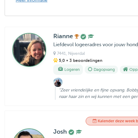
Meer informatie
Rianne
Liefdevol logeeradres voor jouw hond
7441
, Nijverdal
5,0
• 3 beoordelingen
Logeren
Dagopvang
Oppa
"Zeer vriendelijke en fijne opvang. Bobb
naar haar zin en wij kunnen met een geru
Kalender deze week b
Josh