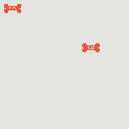
€ 25
€ 13