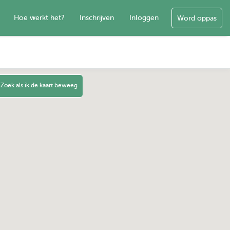
Hoe werkt het?
Inschrijven
Inloggen
Word oppas
Zoek als ik de kaart beweeg