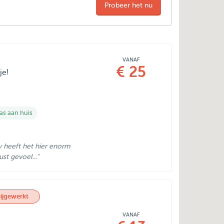
Probeer het nu
VANAF
€ 25
je!
s aan huis
y heeft het hier enorm
st gevoel..."
ijgewerkt
VANAF