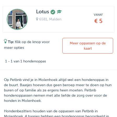
Lotus
VANAF
6581
, Malden
€ 5
Tip:
Klik op de knop voor
Meer oppassen op de
meer opties
kaart
1 - 1 van 1 hondenoppas
Op Petbnb vind je in Molenhoek altijd wel een hondenoppas in
de buurt. Baasjes hoeven dus geen beroep meer te doen op hun
buren of op familie als ze ergens heen moeten. Petbnb
hondenoppassen nemen met alle liefde de zorg over voor de
honden in Molenhoek.
Hondenbezitters houden van de oppassen van
Petbnb
in
Molenhoek
.
4
baasjes hebben een hondenoppas beoordeeld in