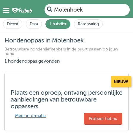
Molenhoek
Dienst
Data
1 huisdier
Raservaring
Hondenoppas in Molenhoek
Betrouwbare hondenliefhebbers in de buurt passen op jouw
hond
1 hondenoppas gevonden
NIEUW!
Plaats een oproep, ontvang persoonlijke
aanbiedingen van betrouwbare
oppassers
Meer informatie
Probeer het nu