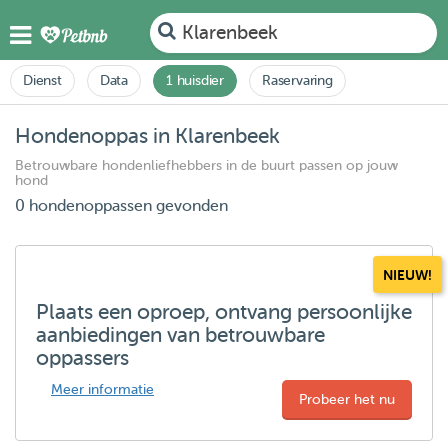
Klarenbeek
Dienst
Data
1 huisdier
Raservaring
Hondenoppas in Klarenbeek
Betrouwbare hondenliefhebbers in de buurt passen op jouw
hond
0 hondenoppassen gevonden
NIEUW!
Plaats een oproep, ontvang persoonlijke
aanbiedingen van betrouwbare
oppassers
Meer informatie
Probeer het nu