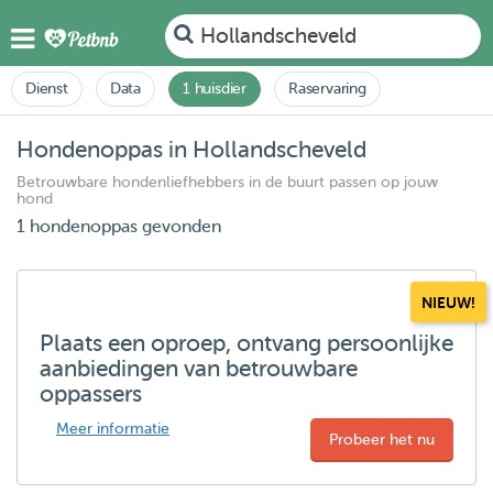
Hollandscheveld
Dienst
Data
1 huisdier
Raservaring
Hondenoppas in Hollandscheveld
Betrouwbare hondenliefhebbers in de buurt passen op jouw
hond
1 hondenoppas gevonden
NIEUW!
Plaats een oproep, ontvang persoonlijke
aanbiedingen van betrouwbare
oppassers
Meer informatie
Probeer het nu