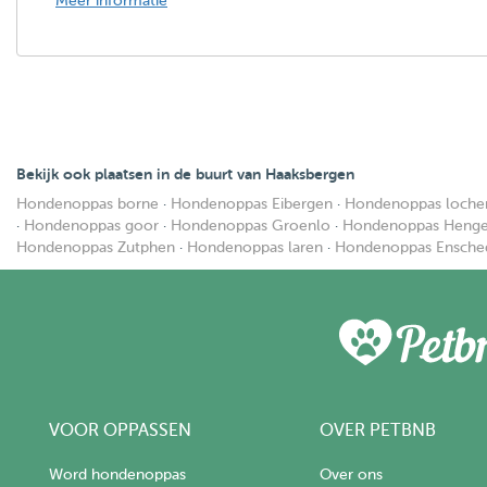
Meer informatie
Bekijk ook plaatsen in de buurt van Haaksbergen
Hondenoppas borne
·
Hondenoppas Eibergen
·
Hondenoppas loch
·
Hondenoppas goor
·
Hondenoppas Groenlo
·
Hondenoppas Henge
Hondenoppas Zutphen
·
Hondenoppas laren
·
Hondenoppas Ensche
VOOR OPPASSEN
OVER PETBNB
Word hondenoppas
Over ons