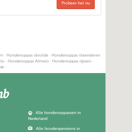
Probeer het nu
em
·
Hondenoppas silvolde
·
Hondenoppas steenderen
lo
·
Hondenoppas Almelo
·
Hondenoppas rijssen
·
de
·
Alle hondenoppassen in
Nederland
Alle hondenpensions in