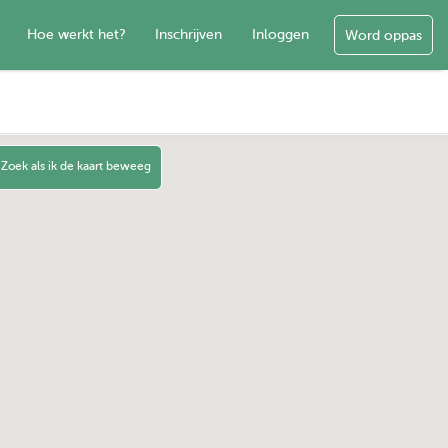
Hoe werkt het?
Inschrijven
Inloggen
Word oppas
Zoek als ik de kaart beweeg