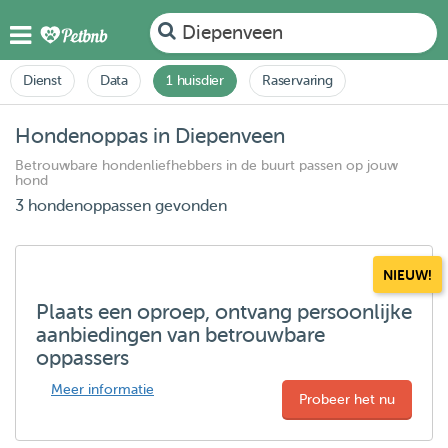
Diepenveen
Dienst
Data
1 huisdier
Raservaring
Hondenoppas in Diepenveen
Betrouwbare hondenliefhebbers in de buurt passen op jouw
hond
3 hondenoppassen gevonden
NIEUW!
Plaats een oproep, ontvang persoonlijke
aanbiedingen van betrouwbare
oppassers
Meer informatie
Probeer het nu