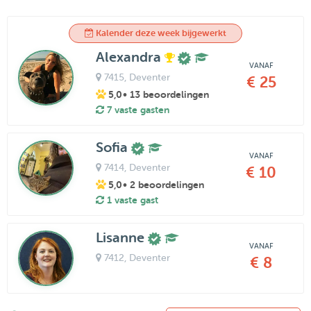
Kalender deze week bijgewerkt
Alexandra
VANAF
7415
, Deventer
€ 25
5,0
• 13 beoordelingen
7 vaste gasten
Sofia
VANAF
7414
, Deventer
€ 10
5,0
• 2 beoordelingen
1 vaste gast
Lisanne
VANAF
7412
, Deventer
€ 8