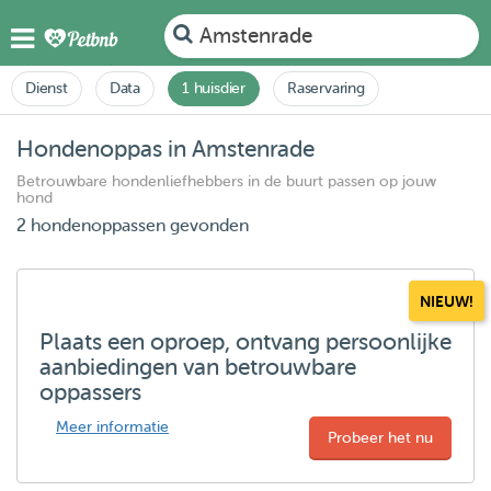
Amstenrade
Dienst
Data
1 huisdier
Raservaring
Hondenoppas in Amstenrade
Betrouwbare hondenliefhebbers in de buurt passen op jouw
hond
2 hondenoppassen gevonden
NIEUW!
Plaats een oproep, ontvang persoonlijke
aanbiedingen van betrouwbare
oppassers
Meer informatie
Probeer het nu