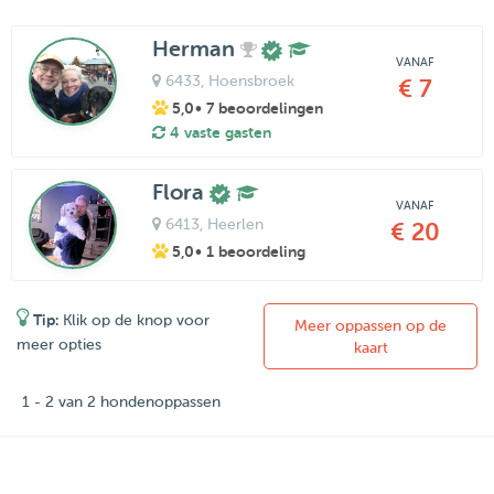
Herman
VANAF
6433
, Hoensbroek
€ 7
5,0
• 7 beoordelingen
4 vaste gasten
Flora
VANAF
6413
, Heerlen
€ 20
5,0
• 1 beoordeling
Tip:
Klik op de knop voor
Meer oppassen op de
meer opties
kaart
1 - 2 van 2 hondenoppassen