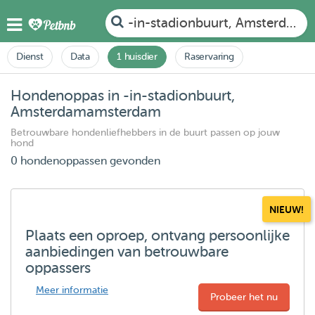
-in-stadionbuurt, Amsterdam
Dienst
Data
1 huisdier
Raservaring
Hondenoppas in -in-stadionbuurt,
Amsterdamamsterdam
Betrouwbare hondenliefhebbers in de buurt passen op jouw
hond
0 hondenoppassen gevonden
NIEUW!
Plaats een oproep, ontvang persoonlijke
aanbiedingen van betrouwbare
oppassers
Meer informatie
Probeer het nu