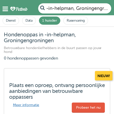
-in-helpman, Groningengroni
Dienst
Data
1 huisdier
Raservaring
Hondenoppas in -in-helpman,
Groningengroningen
Betrouwbare hondenliefhebbers in de buurt passen op jouw
hond
0 hondenoppassen gevonden
NIEUW!
Plaats een oproep, ontvang persoonlijke
aanbiedingen van betrouwbare
oppassers
Meer informatie
Probeer het nu