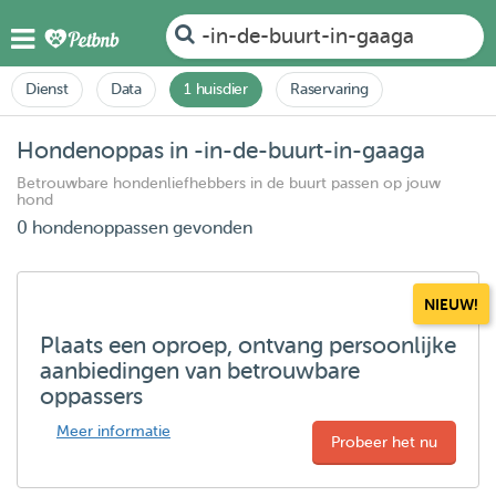
-in-de-buurt-in-gaaga
Dienst
Data
1 huisdier
Raservaring
Hondenoppas in -in-de-buurt-in-gaaga
Betrouwbare hondenliefhebbers in de buurt passen op jouw
hond
0 hondenoppassen gevonden
NIEUW!
Plaats een oproep, ontvang persoonlijke
aanbiedingen van betrouwbare
oppassers
Meer informatie
Probeer het nu