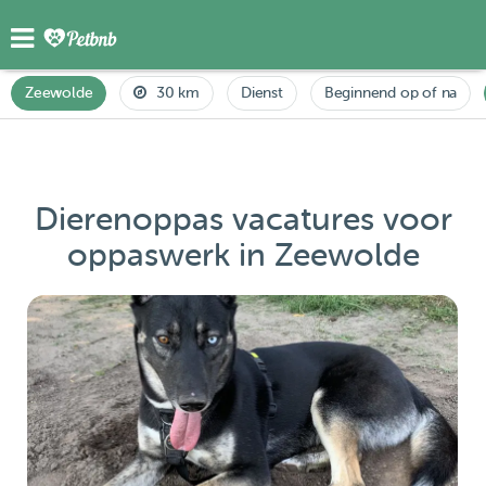
Zeewolde
30 km
Dienst
Beginnend op of na
Dierenoppas vacatures voor
oppaswerk in Zeewolde