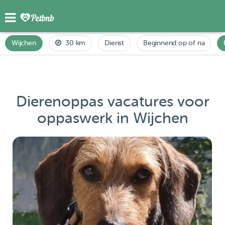
Wijchen
30 km
Dienst
Beginnend op of na
Dierenoppas vacatures voor
oppaswerk in Wijchen