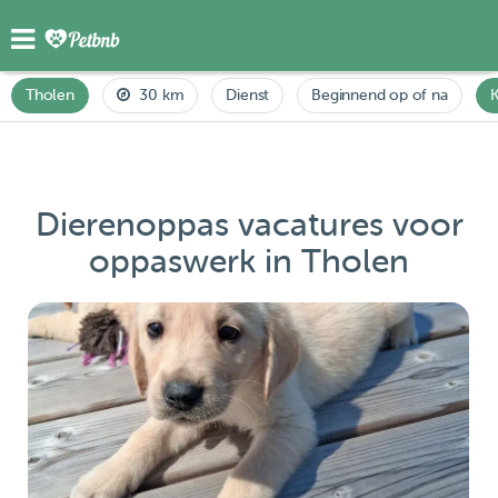
Tholen
30 km
Dienst
Beginnend op of na
K
Dierenoppas vacatures voor
oppaswerk in Tholen