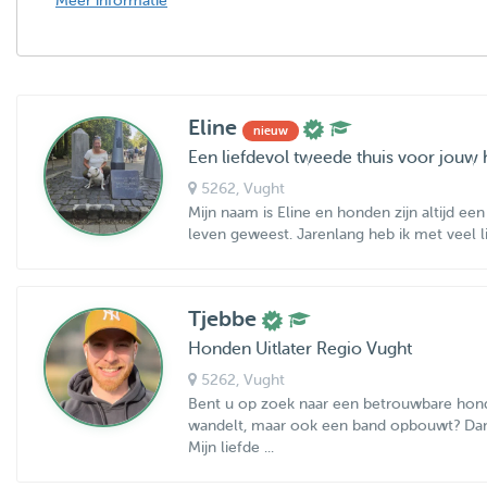
Meer informatie
Eline
nieuw
Een liefdevol tweede thuis voor jouw
5262
, Vught
Mijn naam is Eline en honden zijn altijd ee
leven geweest. Jarenlang heb ik met veel l
Tjebbe
Honden Uitlater Regio Vught
5262
, Vught
Bent u op zoek naar een betrouwbare honde
wandelt, maar ook een band opbouwt? Dan b
Mijn liefde ...