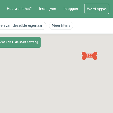
Hoe werkt het?
Inschrijven
Inloggen
Word oppas
en van dezelfde eigenaar
Meer filters
Zoek als ik de kaart beweeg
€ 10