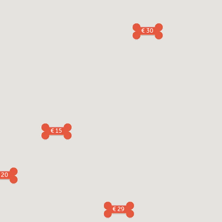
€ 30
€ 15
 20
€ 29