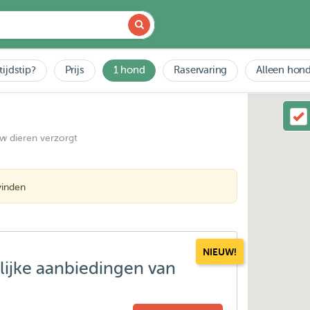
tijdstip?
Prijs
1 hond
Raservaring
Alleen hond
uw dieren verzorgt
vinden
NIEUW!
lijke aanbiedingen van