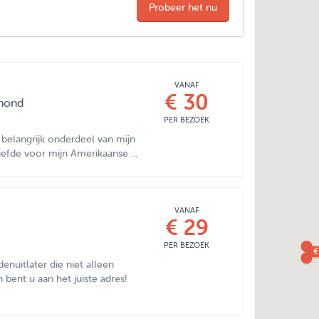
Probeer het nu
VANAF
€ 30
 hond
PER BEZOEK
n belangrijk onderdeel van mijn
iefde voor mijn Amerikaanse ...
VANAF
€ 29
PER BEZOEK
€
nuitlater die niet alleen
ent u aan het juiste adres!