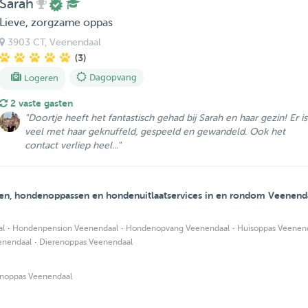
Sarah
Lieve, zorgzame oppas
3903 CT
, Veenendaal
(3)
Logeren
Dagopvang
2 vaste gasten
"Doortje heeft het fantastisch gehad bij Sarah en haar gezin! Er is
veel met haar geknuffeld, gespeeld en gewandeld. Ook het
contact verliep heel..."
en, hondenoppassen en hondenuitlaatservices in en rondom Veenend
·
·
·
al
Hondenpension Veenendaal
Hondenopvang Veenendaal
Huisoppas Veenen
·
enendaal
Dierenoppas Veenendaal
noppas Veenendaal