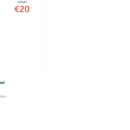
VANAF
€20
aal
·
daal