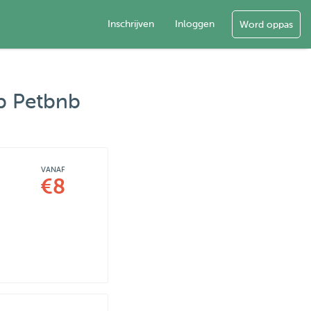
Inschrijven
Inloggen
Word oppas
op Petbnb
VANAF
€8