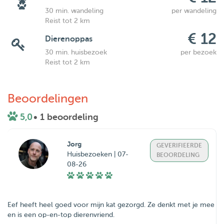
30 min. wandeling
per wandeling
Reist tot 2 km
€ 12
Dierenoppas
30 min. huisbezoek
per bezoek
Reist tot 2 km
Beoordelingen
5,0
• 1 beoordeling
Jorg
GEVERIFIEERDE
Huisbezoeken | 07-
BEOORDELING
08-26
Eef heeft heel goed voor mijn kat gezorgd. Ze denkt met je mee
en is een op-en-top dierenvriend.