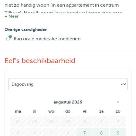
niet zo handig woon (in een appartement in centrum
Tilburg). Maar ik neem jouw hond wel graag mee naar
+ Meer
buiten! Wandelen/ hardlopen in Moerenburg of naar de
Loonse & Drunense duinen.
Overige vaardigheden
Kan orale medicatie toedienen
Ik had een vaste oppas hond op vrijdag, maar die hond is
verhuisd. Dus ik wil heel graag af en toe weer
Eef's beschikbaarheid
wandelen/knuffelen met een hond!
»
augustus 2026
ma
di
wo
do
vr
za
zo
27
28
29
30
31
1
2
3
4
5
6
7
8
9