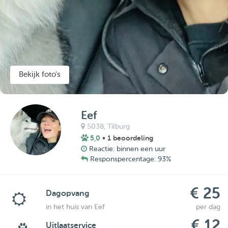
Bekijk foto's
Eef
5038,
Tilburg
5,0
• 1 beoordeling
Reactie: binnen een uur
Responspercentage: 93%
€ 25
Dagopvang
in het huis van Eef
per dag
€ 12
Uitlaatservice