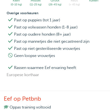
Klein
Middel
Groot
Reus
Katten
(0-10 kg)
(11-25 kg)
(26-45 kg)
(> 45 kg)
Overige voorkeuren
Past op puppies (tot 1 jaar)
Past op volwassen honden (1-8 jaar)
Past op oudere honden (8+ jaar)
Past op mannetjes die niet gecastreerd zijn
Past op niet gesteriliseerde vrouwtjes
Geen loopse vrouwtjes
Rassen waarmee Eef ervaring heeft:
Europese korthaar
Eef op Petbnb
Oppas training voltooid