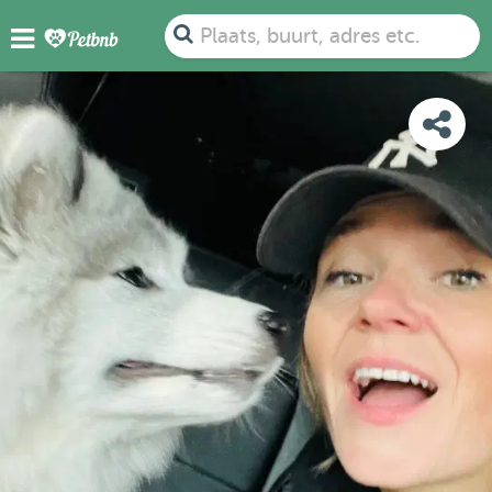
FOTO'S
BEOORDELINGEN
DETAILS
KAART
Plaats, buurt, adres etc.