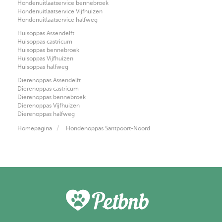
Hondenuitlaatservice bennebroek
Hondenuitlaatservice Vijfhuizen
Hondenuitlaatservice halfweg
Huisoppas Assendelft
Huisoppas castricum
Huisoppas bennebroek
Huisoppas Vijfhuizen
Huisoppas halfweg
Dierenoppas Assendelft
Dierenoppas castricum
Dierenoppas bennebroek
Dierenoppas Vijfhuizen
Dierenoppas halfweg
Homepagina
Hondenoppas Santpoort-Noord