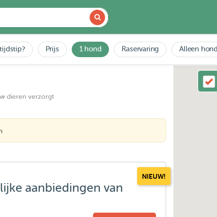
tijdstip?
Prijs
1 hond
Raservaring
Alleen hond
uw dieren verzorgt
n
NIEUW!
lijke aanbiedingen van