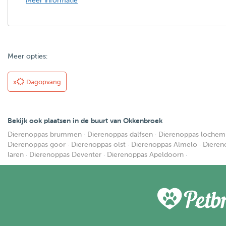
Meer informatie
Meer opties:
x
Dagopvang
Bekijk ook plaatsen in de buurt van Okkenbroek
Dierenoppas brummen
·
Dierenoppas dalfsen
·
Dierenoppas lochem
Dierenoppas goor
·
Dierenoppas olst
·
Dierenoppas Almelo
·
Diereno
laren
·
Dierenoppas Deventer
·
Dierenoppas Apeldoorn
·