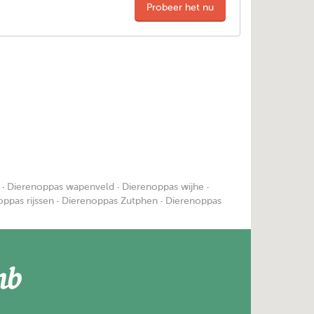
Probeer het nu
·
Dierenoppas wapenveld
·
Dierenoppas wijhe
·
ppas rijssen
·
Dierenoppas Zutphen
·
Dierenoppas