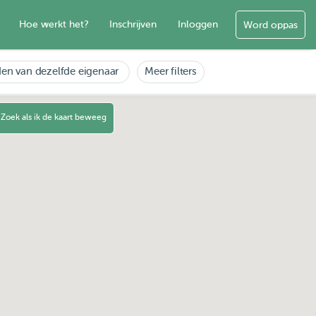
Hoe werkt het?
Inschrijven
Inloggen
Word oppas
en van dezelfde eigenaar
Meer filters
Zoek als ik de kaart beweeg