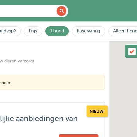
tijdstip?
Prijs
1 hond
Raservaring
Alleen hond
uw dieren verzorgt
vinden
NIEUW!
lijke aanbiedingen van