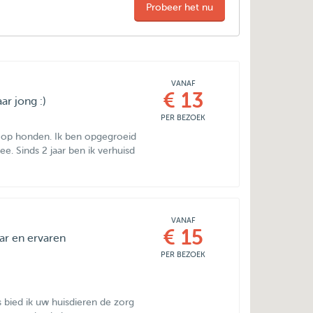
Probeer het nu
VANAF
€ 13
ar jong :)
PER BEZOEK
l op honden. Ik ben opgegroeid
e. Sinds 2 jaar ben ik verhuisd
VANAF
€ 15
ar en ervaren
PER BEZOEK
 bied ik uw huisdieren de zorg