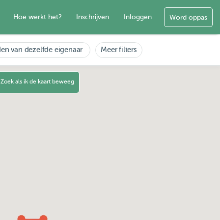
Hoe werkt het?
Inschrijven
Inloggen
Word oppas
en van dezelfde eigenaar
Meer filters
Zoek als ik de kaart beweeg