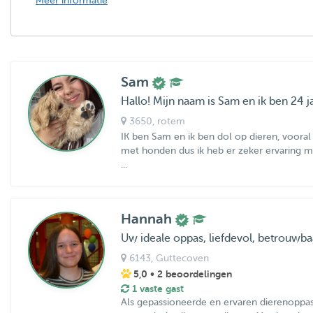
Meer informatie
Sam
Hallo! Mijn naam is Sam en ik ben 24 ja
3650
, rotem
IK ben Sam en ik ben dol op dieren, voora
met honden dus ik heb er zeker ervaring me
...
Hannah
Uw ideale oppas, liefdevol, betrouwba
6143
, Guttecoven
5,0
• 2 beoordelingen
1 vaste gast
Als gepassioneerde en ervaren dierenoppas