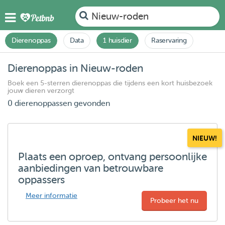
Nieuw-roden
Dierenoppas
Data
1 huisdier
Raservaring
Dierenoppas in Nieuw-roden
Boek een 5-sterren dierenoppas die tijdens een kort huisbezoek
jouw dieren verzorgt
0 dierenoppassen gevonden
NIEUW!
Plaats een oproep, ontvang persoonlijke
aanbiedingen van betrouwbare
oppassers
Meer informatie
Probeer het nu