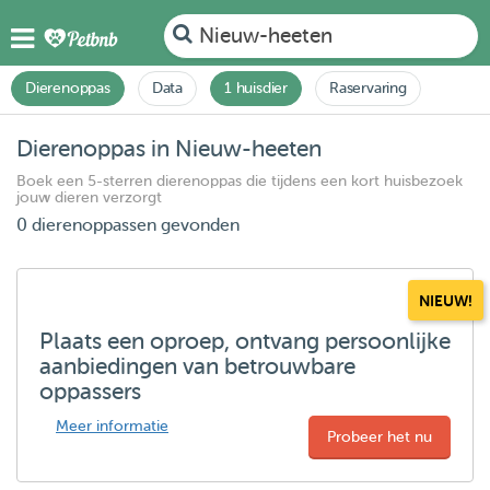
Nieuw-heeten
Dierenoppas
Data
1 huisdier
Raservaring
Dierenoppas in Nieuw-heeten
Boek een 5-sterren dierenoppas die tijdens een kort huisbezoek
jouw dieren verzorgt
0 dierenoppassen gevonden
NIEUW!
Plaats een oproep, ontvang persoonlijke
aanbiedingen van betrouwbare
oppassers
Meer informatie
Probeer het nu