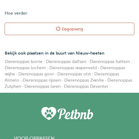
Hoe verder:
Dagopvang
Bekijk ook plaatsen in de buurt van Nieuw-heeten
Dierenoppas borne
·
Dierenoppas dalfsen
·
Dierenoppas hattem
·
Dierenoppas lochem
·
Dierenoppas wapenveld
·
Dierenoppas
wijhe
·
Dierenoppas goor
·
Dierenoppas olst
·
Dierenoppas
Almelo
·
Dierenoppas rijssen
·
Dierenoppas Zwolle
·
Dierenoppas
Zutphen
·
Dierenoppas laren
·
Dierenoppas Deventer
·
VOOR OPPASSEN