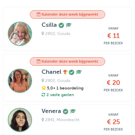
Kalender deze week bijgewerkt
Csilla
VANAF
2802
, Gouda
€ 11
PER BEZOEK
Kalender deze week bijgewerkt
Chanel
VANAF
2802
, Gouda
€ 20
5,0
• 1 beoordeling
PER BEZOEK
2 vaste gasten
Venera
VANAF
2841
, Moordrecht
€ 25
PER BEZOEK