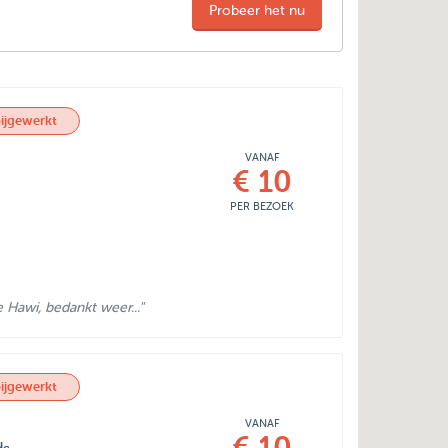
Probeer het nu
ijgewerkt
VANAF
€ 10
PER BEZOEK
Hawi, bedankt weer..."
ijgewerkt
VANAF
€ 10