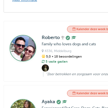
Meer informatie
Kalender deze week b
Roberto
Family who loves dogs and cats
4336
, Middelburg
5,0
• 18 beoordelingen
5 vaste gasten
"Zeer betrokken en zorgzaam voor onze 
Kalender deze week b
Ayaka