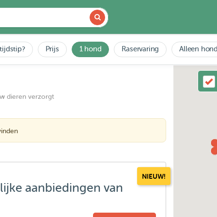
tijdstip?
Prijs
1 hond
Raservaring
Alleen hond
uw dieren verzorgt
vinden
NIEUW!
lijke aanbiedingen van