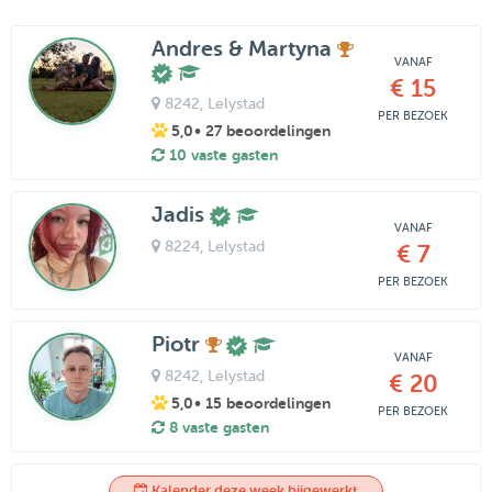
Andres & Martyna
VANAF
€ 15
8242
, Lelystad
PER BEZOEK
5,0
• 27 beoordelingen
10 vaste gasten
Jadis
VANAF
8224
, Lelystad
€ 7
PER BEZOEK
Piotr
VANAF
8242
, Lelystad
€ 20
5,0
• 15 beoordelingen
PER BEZOEK
8 vaste gasten
Kalender deze week bijgewerkt