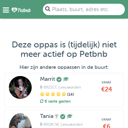
Plaats, buurt, adres etc.
Deze oppas is (tijdelijk) niet
meer actief op Petbnb
Hier zijn andere oppassen in de buurt:
Marrit
VANAF
8921ET
, Leeuwarden
€24
(14)
6 vaste gasten
Tania
VANAF
8918CW
, Leeuwarden
€6