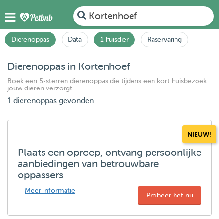
Kortenhoef
Dierenoppas
Data
1 huisdier
Raservaring
Dierenoppas in Kortenhoef
Boek een 5-sterren dierenoppas die tijdens een kort huisbezoek
jouw dieren verzorgt
1 dierenoppas gevonden
NIEUW!
Plaats een oproep, ontvang persoonlijke
aanbiedingen van betrouwbare
oppassers
Meer informatie
Probeer het nu