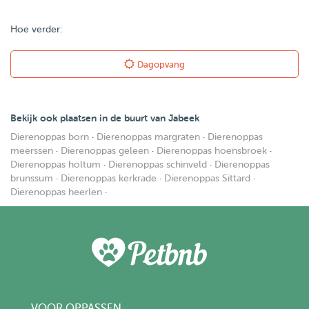
Hoe verder:
Dagopvang
Bekijk ook plaatsen in de buurt van Jabeek
Dierenoppas born
·
Dierenoppas margraten
·
Dierenoppas
meerssen
·
Dierenoppas geleen
·
Dierenoppas hoensbroek
·
Dierenoppas holtum
·
Dierenoppas schinveld
·
Dierenoppas
brunssum
·
Dierenoppas kerkrade
·
Dierenoppas Sittard
·
Dierenoppas heerlen
·
VOOR OPPASSEN