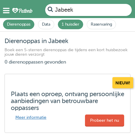
Jabeek
Dierenoppas
Data
1 huisdier
Raservaring
Dierenoppas in Jabeek
Boek een 5-sterren dierenoppas die tijdens een kort huisbezoek
jouw dieren verzorgt
0 dierenoppassen gevonden
NIEUW!
Plaats een oproep, ontvang persoonlijke
aanbiedingen van betrouwbare
oppassers
Meer informatie
Probeer het nu