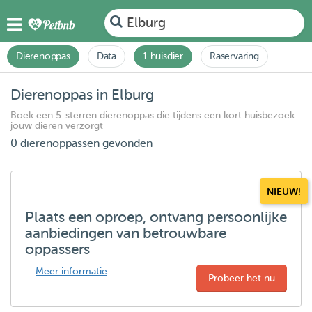
Elburg
Dierenoppas
Data
1 huisdier
Raservaring
Dierenoppas in Elburg
Boek een 5-sterren dierenoppas die tijdens een kort huisbezoek
jouw dieren verzorgt
0 dierenoppassen gevonden
NIEUW!
Plaats een oproep, ontvang persoonlijke
aanbiedingen van betrouwbare
oppassers
Meer informatie
Probeer het nu