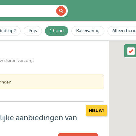
tijdstip?
Prijs
1 hond
Raservaring
Alleen hond
uw dieren verzorgt
vinden
NIEUW!
lijke aanbiedingen van