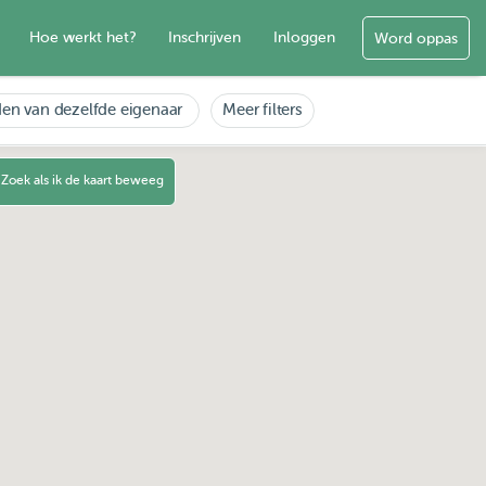
Hoe werkt het?
Inschrijven
Inloggen
Word oppas
en van dezelfde eigenaar
Meer filters
Zoek als ik de kaart beweeg