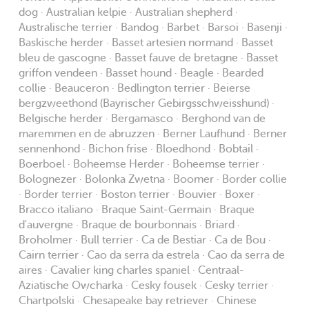
dog · Australian kelpie · Australian shepherd ·
Australische terrier · Bandog · Barbet · Barsoi · Basenji ·
Baskische herder · Basset artesien normand · Basset
bleu de gascogne · Basset fauve de bretagne · Basset
griffon vendeen · Basset hound · Beagle · Bearded
collie · Beauceron · Bedlington terrier · Beierse
bergzweethond (Bayrischer Gebirgsschweisshund) ·
Belgische herder · Bergamasco · Berghond van de
maremmen en de abruzzen · Berner Laufhund · Berner
sennenhond · Bichon frise · Bloedhond · Bobtail ·
Boerboel · Boheemse Herder · Boheemse terrier ·
Bolognezer · Bolonka Zwetna · Boomer · Border collie
· Border terrier · Boston terrier · Bouvier · Boxer ·
Bracco italiano · Braque Saint-Germain · Braque
d'auvergne · Braque de bourbonnais · Briard ·
Broholmer · Bull terrier · Ca de Bestiar · Ca de Bou ·
Cairn terrier · Cao da serra da estrela · Cao da serra de
aires · Cavalier king charles spaniel · Centraal-
Aziatische Owcharka · Cesky fousek · Cesky terrier ·
Chartpolski · Chesapeake bay retriever · Chinese