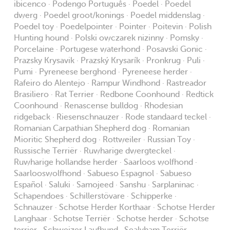
ibicenco · Podengo Português · Poedel · Poedel
dwerg · Poedel groot/konings · Poedel middenslag ·
Poedel toy · Poedelpointer · Pointer · Poitevin · Polish
Hunting hound · Polski owczarek nizinny · Pomsky ·
Porcelaine · Portugese waterhond · Posavski Gonic ·
Prazsky Krysavik · Prazský Krysarík · Pronkrug · Puli ·
Pumi · Pyreneese berghond · Pyreneese herder ·
Rafeiro do Alentejo · Rampur Windhond · Rastreador
Brasiliero · Rat Terrier · Redbone Coonhound · Redtick
Coonhound · Renascense bulldog · Rhodesian
ridgeback · Riesenschnauzer · Rode standaard teckel ·
Romanian Carpathian Shepherd dog · Romanian
Mioritic Shepherd dog · Rottweiler · Russian Toy ·
Russische Terriër · Ruwharige dwergteckel ·
Ruwharige hollandse herder · Saarloos wolfhond ·
Saarlooswolfhond · Sabueso Espagnol · Sabueso
Español · Saluki · Samojeed · Sanshu · Sarplaninac ·
Schapendoes · Schillerstövare · Schipperke ·
Schnauzer · Schotse Herder Korthaar · Schotse Herder
Langhaar · Schotse Terriër · Schotse herder · Schotse