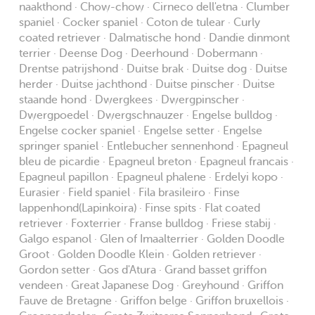
naakthond · Chow-chow · Cirneco dell'etna · Clumber
spaniel · Cocker spaniel · Coton de tulear · Curly
coated retriever · Dalmatische hond · Dandie dinmont
terrier · Deense Dog · Deerhound · Dobermann ·
Drentse patrijshond · Duitse brak · Duitse dog · Duitse
herder · Duitse jachthond · Duitse pinscher · Duitse
staande hond · Dwergkees · Dwergpinscher ·
Dwergpoedel · Dwergschnauzer · Engelse bulldog ·
Engelse cocker spaniel · Engelse setter · Engelse
springer spaniel · Entlebucher sennenhond · Epagneul
bleu de picardie · Epagneul breton · Epagneul francais ·
Epagneul papillon · Epagneul phalene · Erdelyi kopo ·
Eurasier · Field spaniel · Fila brasileiro · Finse
lappenhond(Lapinkoira) · Finse spits · Flat coated
retriever · Foxterrier · Franse bulldog · Friese stabij ·
Galgo espanol · Glen of Imaalterrier · Golden Doodle
Groot · Golden Doodle Klein · Golden retriever ·
Gordon setter · Gos d'Atura · Grand basset griffon
vendeen · Great Japanese Dog · Greyhound · Griffon
Fauve de Bretagne · Griffon belge · Griffon bruxellois ·