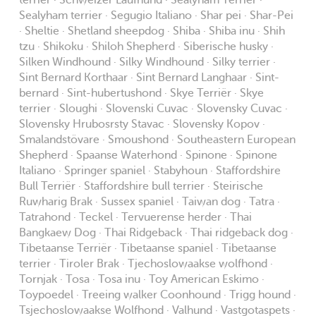
terrier · Schweizer Laufhund · Sealyham Terriër ·
Sealyham terrier · Segugio Italiano · Shar pei · Shar-Pei
· Sheltie · Shetland sheepdog · Shiba · Shiba inu · Shih
tzu · Shikoku · Shiloh Shepherd · Siberische husky ·
Silken Windhound · Silky Windhound · Silky terrier ·
Sint Bernard Korthaar · Sint Bernard Langhaar · Sint-
bernard · Sint-hubertushond · Skye Terriër · Skye
terrier · Sloughi · Slovenski Cuvac · Slovensky Cuvac ·
Slovensky Hrubosrsty Stavac · Slovensky Kopov ·
Smalandstövare · Smoushond · Southeastern European
Shepherd · Spaanse Waterhond · Spinone · Spinone
Italiano · Springer spaniel · Stabyhoun · Staffordshire
Bull Terriër · Staffordshire bull terrier · Steirische
Ruwharig Brak · Sussex spaniel · Taiwan dog · Tatra ·
Tatrahond · Teckel · Tervuerense herder · Thai
Bangkaew Dog · Thai Ridgeback · Thai ridgeback dog ·
Tibetaanse Terriër · Tibetaanse spaniel · Tibetaanse
terrier · Tiroler Brak · Tjechoslowaakse wolfhond ·
Tornjak · Tosa · Tosa inu · Toy American Eskimo ·
Toypoedel · Treeing walker Coonhound · Trigg hound ·
Tsjechoslowaakse Wolfhond · Valhund · Vastgotaspets ·