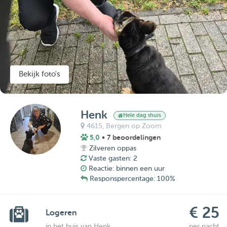
Bekijk foto's
Henk
Hele dag thuis
4615,
Bergen op Zoom
5,0
• 7 beoordelingen
Zilveren oppas
Vaste gasten: 2
Reactie: binnen een uur
Responspercentage: 100%
€ 25
Logeren
in het huis van Henk
per nacht