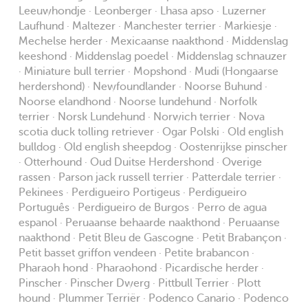
Leeuwhondje · Leonberger · Lhasa apso · Luzerner
Laufhund · Maltezer · Manchester terrier · Markiesje ·
Mechelse herder · Mexicaanse naakthond · Middenslag
keeshond · Middenslag poedel · Middenslag schnauzer
· Miniature bull terrier · Mopshond · Mudi (Hongaarse
herdershond) · Newfoundlander · Noorse Buhund ·
Noorse elandhond · Noorse lundehund · Norfolk
terrier · Norsk Lundehund · Norwich terrier · Nova
scotia duck tolling retriever · Ogar Polski · Old english
bulldog · Old english sheepdog · Oostenrijkse pinscher
· Otterhound · Oud Duitse Herdershond · Overige
rassen · Parson jack russell terrier · Patterdale terrier ·
Pekinees · Perdigueiro Portigeus · Perdigueiro
Português · Perdigueiro de Burgos · Perro de agua
espanol · Peruaanse behaarde naakthond · Peruaanse
naakthond · Petit Bleu de Gascogne · Petit Brabançon ·
Petit basset griffon vendeen · Petite brabancon ·
Pharaoh hond · Pharaohond · Picardische herder ·
Pinscher · Pinscher Dwerg · Pittbull Terrier · Plott
hound · Plummer Terriër · Podenco Canario · Podenco