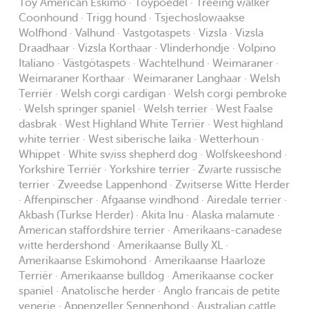
Toy American Eskimo · Toypoedel · Treeing walker
Coonhound · Trigg hound · Tsjechoslowaakse
Wolfhond · Valhund · Vastgotaspets · Vizsla · Vizsla
Draadhaar · Vizsla Korthaar · Vlinderhondje · Volpino
Italiano · Västgötaspets · Wachtelhund · Weimaraner ·
Weimaraner Korthaar · Weimaraner Langhaar · Welsh
Terriër · Welsh corgi cardigan · Welsh corgi pembroke
· Welsh springer spaniel · Welsh terrier · West Faalse
dasbrak · West Highland White Terriër · West highland
white terrier · West siberische laika · Wetterhoun ·
Whippet · White swiss shepherd dog · Wolfskeeshond ·
Yorkshire Terriër · Yorkshire terrier · Zwarte russische
terrier · Zweedse Lappenhond · Zwitserse Witte Herder
· Affenpinscher · Afgaanse windhond · Airedale terrier ·
Akbash (Turkse Herder) · Akita Inu · Alaska malamute ·
American staffordshire terrier · Amerikaans-canadese
witte herdershond · Amerikaanse Bully XL ·
Amerikaanse Eskimohond · Amerikaanse Haarloze
Terriër · Amerikaanse bulldog · Amerikaanse cocker
spaniel · Anatolische herder · Anglo francais de petite
venerie · Appenzeller Sennenhond · Australian cattle