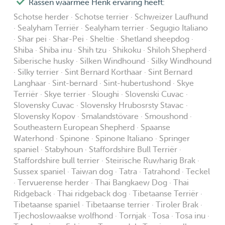
Rassen waarmee Henk ervaring heeft:
Schotse herder · Schotse terrier · Schweizer Laufhund
· Sealyham Terriër · Sealyham terrier · Segugio Italiano
· Shar pei · Shar-Pei · Sheltie · Shetland sheepdog ·
Shiba · Shiba inu · Shih tzu · Shikoku · Shiloh Shepherd ·
Siberische husky · Silken Windhound · Silky Windhound
· Silky terrier · Sint Bernard Korthaar · Sint Bernard
Langhaar · Sint-bernard · Sint-hubertushond · Skye
Terriër · Skye terrier · Sloughi · Slovenski Cuvac ·
Slovensky Cuvac · Slovensky Hrubosrsty Stavac ·
Slovensky Kopov · Smalandstövare · Smoushond ·
Southeastern European Shepherd · Spaanse
Waterhond · Spinone · Spinone Italiano · Springer
spaniel · Stabyhoun · Staffordshire Bull Terriër ·
Staffordshire bull terrier · Steirische Ruwharig Brak ·
Sussex spaniel · Taiwan dog · Tatra · Tatrahond · Teckel
· Tervuerense herder · Thai Bangkaew Dog · Thai
Ridgeback · Thai ridgeback dog · Tibetaanse Terriër ·
Tibetaanse spaniel · Tibetaanse terrier · Tiroler Brak ·
Tjechoslowaakse wolfhond · Tornjak · Tosa · Tosa inu ·