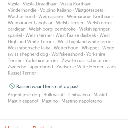
Vizsla · Vizsla Draadhaar · Vizsla Korthaar ·
Vlinderhondje · Volpino Italiano · Västgötaspets ·
Wachtelhund · Weimaraner · Weimaraner Korthaar ·
Weimaraner Langhaar · Welsh Terriër · Welsh corgi
cardigan · Welsh corgi pembroke · Welsh springer
spaniel · Welsh terrier · West Faalse dasbrak · West
Highland White Terriër · West highland white terrier ·
West siberische laika · Wetterhoun · Whippet · White
swiss shepherd dog · Wolfskeeshond · Yorkshire
Terriër · Yorkshire terrier · Zwarte russische terrier ·
Zweedse Lappenhond · Zwitserse Witte Herder · Jack
Russel Terrier
Rassen waar Henk niet op past:
Argentijnse dog · Bullmastiff · Chihuahua · Mastiff ·
Mastin espanol · Mastino · Mastino napoletano