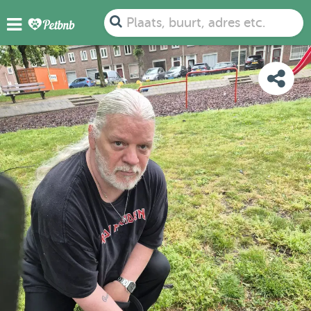
FOTO'S
BEOORDELINGEN
DETAILS
KAART
Plaats, buurt, adres etc.