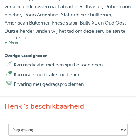
verschillende rassen oa: Labrador. Rottweiler, Dobermann
pincher, Dogo Argentino, Staffordshire bullterriër,
Amerkican Bulterriër, Friese stabij, Bully XL en Oud Oost-
Duitse herder vinden wij het tijd om deze service aan te
gaan bieden.
+ Meer
Uw hond is bij ons in goede handen en krijgt zijn eigen
voer wat u meeneemt.
Overige vaardigheden
ze krijgen volop aandacht, liefde en kroeltjes.
Kan medicatie met een spuitje toedienen
Uw hond krijgt 2 of 3 x per dag eten (net waar ze aan
Kan orale medicatie toedienen
gewend zijn) en wordt meerdere keren per dag uitgelaten
Ervaring met gedragsproblemen
en aan tussendoortjes ook geen gebrek.
Uiteraard zal een en ander duidelijk worden tijdens een
kennismakingsgesprek waarbij duidelijke afspraken
Henk 's beschikbaarheid
gemaakt worden omtrent de verzorging van uw trouwe
viervoeter.
Medicatie toedienen doen we ook op de voorgeschreven