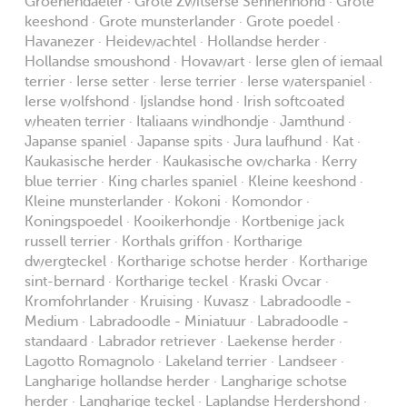
Groenendaeler · Grote Zwitserse Sennenhond · Grote
keeshond · Grote munsterlander · Grote poedel ·
Havanezer · Heidewachtel · Hollandse herder ·
Hollandse smoushond · Hovawart · Ierse glen of iemaal
terrier · Ierse setter · Ierse terrier · Ierse waterspaniel ·
Ierse wolfshond · Ijslandse hond · Irish softcoated
wheaten terrier · Italiaans windhondje · Jamthund ·
Japanse spaniel · Japanse spits · Jura laufhund · Kat ·
Kaukasische herder · Kaukasische owcharka · Kerry
blue terrier · King charles spaniel · Kleine keeshond ·
Kleine munsterlander · Kokoni · Komondor ·
Koningspoedel · Kooikerhondje · Kortbenige jack
russell terrier · Korthals griffon · Kortharige
dwergteckel · Kortharige schotse herder · Kortharige
sint-bernard · Kortharige teckel · Kraski Ovcar ·
Kromfohrlander · Kruising · Kuvasz · Labradoodle -
Medium · Labradoodle - Miniatuur · Labradoodle -
standaard · Labrador retriever · Laekense herder ·
Lagotto Romagnolo · Lakeland terrier · Landseer ·
Langharige hollandse herder · Langharige schotse
herder · Langharige teckel · Laplandse Herdershond ·