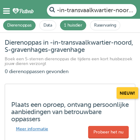
-in-transvaalkwartier-noord, 
Dierenoppas
Data
1 huisdier
Raservaring
Dierenoppas in -in-transvaalkwartier-noord,
S-gravenhages-gravenhage
Boek een 5-sterren dierenoppas die tijdens een kort huisbezoek
jouw dieren verzorgt
0 dierenoppassen gevonden
NIEUW!
Plaats een oproep, ontvang persoonlijke
aanbiedingen van betrouwbare
oppassers
Meer informatie
Probeer het nu