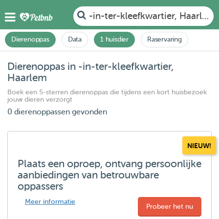
-in-ter-kleefkwartier, Haarlem
Dierenoppas
Data
1 huisdier
Raservaring
Dierenoppas in -in-ter-kleefkwartier,
Haarlem
Boek een 5-sterren dierenoppas die tijdens een kort huisbezoek
jouw dieren verzorgt
0 dierenoppassen gevonden
NIEUW!
Plaats een oproep, ontvang persoonlijke
aanbiedingen van betrouwbare
oppassers
Meer informatie
Probeer het nu