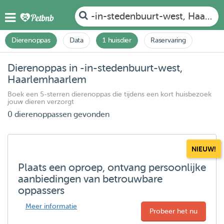
-in-stedenbuurt-west, Haarle
Dierenoppas
Data
1 huisdier
Raservaring
Dierenoppas in -in-stedenbuurt-west,
Haarlemhaarlem
Boek een 5-sterren dierenoppas die tijdens een kort huisbezoek
jouw dieren verzorgt
0 dierenoppassen gevonden
NIEUW!
Plaats een oproep, ontvang persoonlijke
aanbiedingen van betrouwbare
oppassers
Meer informatie
Probeer het nu