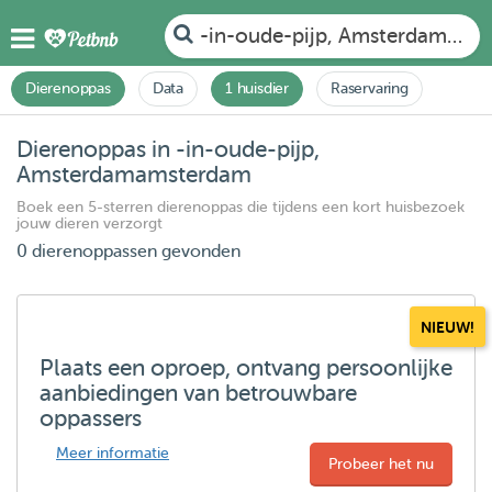
-in-oude-pijp, Amsterdamams
Dierenoppas
Data
1 huisdier
Raservaring
Dierenoppas in -in-oude-pijp,
Amsterdamamsterdam
Boek een 5-sterren dierenoppas die tijdens een kort huisbezoek
jouw dieren verzorgt
0 dierenoppassen gevonden
NIEUW!
Plaats een oproep, ontvang persoonlijke
aanbiedingen van betrouwbare
oppassers
Meer informatie
Probeer het nu