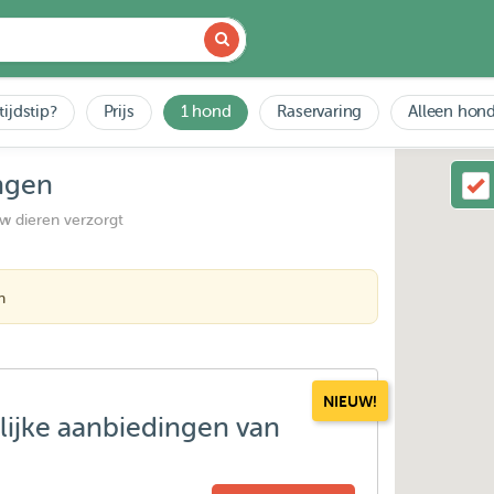
tijdstip?
Prijs
1 hond
Raservaring
Alleen hond
ngen
uw dieren verzorgt
n
NIEUW!
lijke aanbiedingen van