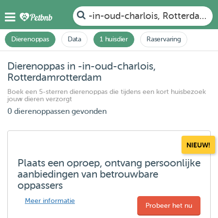
-in-oud-charlois, Rotterdamr
Dierenoppas
Data
1 huisdier
Raservaring
Dierenoppas in -in-oud-charlois,
Rotterdamrotterdam
Boek een 5-sterren dierenoppas die tijdens een kort huisbezoek
jouw dieren verzorgt
0 dierenoppassen gevonden
NIEUW!
Plaats een oproep, ontvang persoonlijke
aanbiedingen van betrouwbare
oppassers
Meer informatie
Probeer het nu