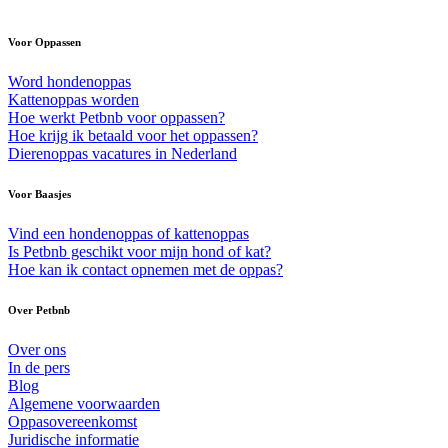
Voor Oppassen
Word hondenoppas
Kattenoppas worden
Hoe werkt Petbnb voor oppassen?
Hoe krijg ik betaald voor het oppassen?
Dierenoppas vacatures in Nederland
Voor Baasjes
Vind een hondenoppas of kattenoppas
Is Petbnb geschikt voor mijn hond of kat?
Hoe kan ik contact opnemen met de oppas?
Over Petbnb
Over ons
In de pers
Blog
Algemene voorwaarden
Oppasovereenkomst
Juridische informatie