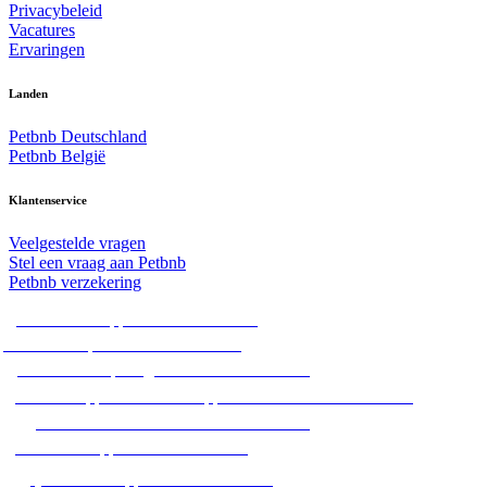
Privacybeleid
Vacatures
Ervaringen
Landen
Petbnb Deutschland
Petbnb België
Klantenservice
Veelgestelde vragen
Stel een vraag aan Petbnb
Petbnb verzekering
Alle hondenoppassen in Nederland
Alle hondenpensions in Nederland
Alle hondenopvang adressen in Nederland
Alle huisoppassen / dierenoppassen aan huis in Nederland
Alle hondenuitlaatservices in Nederland
Alle dierenoppassen in Nederland
Alle kattenoppassen in Nederland