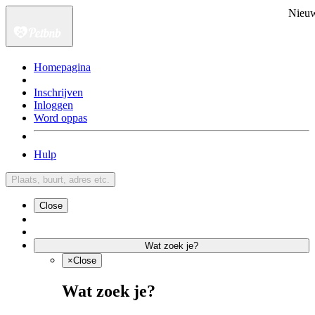
Nieu
Homepagina
Inschrijven
Inloggen
Word oppas
Hulp
Plaats, buurt, adres etc.
Close
Wat zoek je?
×
Close
Wat zoek je?