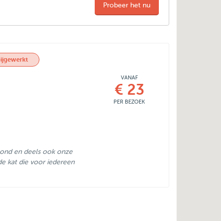
Probeer het nu
ijgewerkt
VANAF
€ 23
PER BEZOEK
 hond en deels ook onze
de kat die voor iedereen