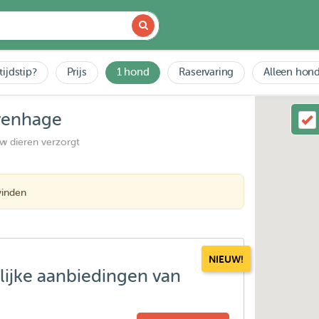
tijdstip?
Prijs
1 hond
Raservaring
Alleen hond
avenhage
uw dieren verzorgt
vinden
NIEUW!
lijke aanbiedingen van