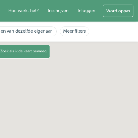
Hoe werkt het?
Inschrijven
Inloggen
Word oppas
en van dezelfde eigenaar
Meer filters
Zoek als ik de kaart beweeg