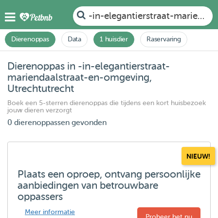
-in-elegantierstraat-marienda
Dierenoppas
Data
1 huisdier
Raservaring
Dierenoppas in -in-elegantierstraat-
mariendaalstraat-en-omgeving,
Utrechtutrecht
Boek een 5-sterren dierenoppas die tijdens een kort huisbezoek
jouw dieren verzorgt
0 dierenoppassen gevonden
NIEUW!
Plaats een oproep, ontvang persoonlijke
aanbiedingen van betrouwbare
oppassers
Meer informatie
Probeer het nu