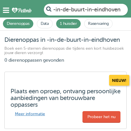
-in-de-buurt-in-eindhoven
Dierenoppas
Data
1 huisdier
Raservaring
Dierenoppas in -in-de-buurt-in-eindhoven
Boek een 5-sterren dierenoppas die tijdens een kort huisbezoek
jouw dieren verzorgt
0 dierenoppassen gevonden
NIEUW!
Plaats een oproep, ontvang persoonlijke
aanbiedingen van betrouwbare
oppassers
Meer informatie
Probeer het nu