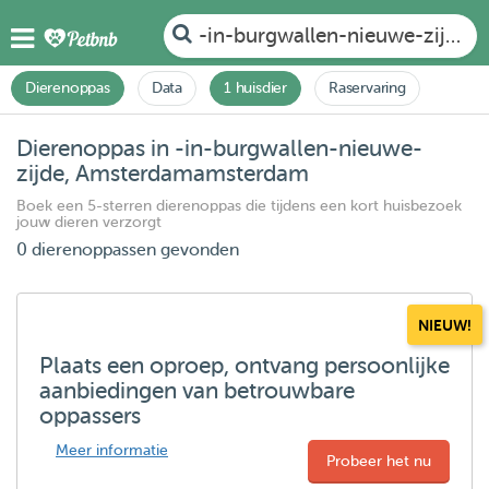
-in-burgwallen-nieuwe-zijde
Dierenoppas
Data
1 huisdier
Raservaring
Dierenoppas in -in-burgwallen-nieuwe-
zijde, Amsterdamamsterdam
Boek een 5-sterren dierenoppas die tijdens een kort huisbezoek
jouw dieren verzorgt
0 dierenoppassen gevonden
NIEUW!
Plaats een oproep, ontvang persoonlijke
aanbiedingen van betrouwbare
oppassers
Meer informatie
Probeer het nu