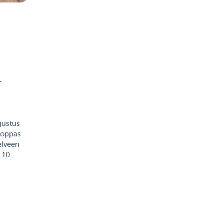
-
gustus
 oppas
elveen
 10