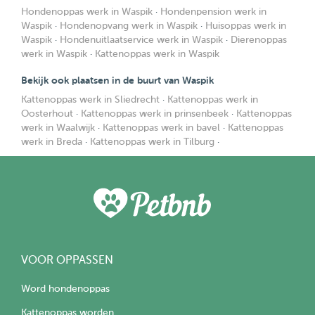
Hondenoppas werk in Waspik
·
Hondenpension werk in
Waspik
·
Hondenopvang werk in Waspik
·
Huisoppas werk in
Waspik
·
Hondenuitlaatservice werk in Waspik
·
Dierenoppas
werk in Waspik
·
Kattenoppas werk in Waspik
Bekijk ook plaatsen in de buurt van Waspik
Kattenoppas werk in Sliedrecht
·
Kattenoppas werk in
Oosterhout
·
Kattenoppas werk in prinsenbeek
·
Kattenoppas
werk in Waalwijk
·
Kattenoppas werk in bavel
·
Kattenoppas
werk in Breda
·
Kattenoppas werk in Tilburg
·
VOOR OPPASSEN
Word hondenoppas
Kattenoppas worden