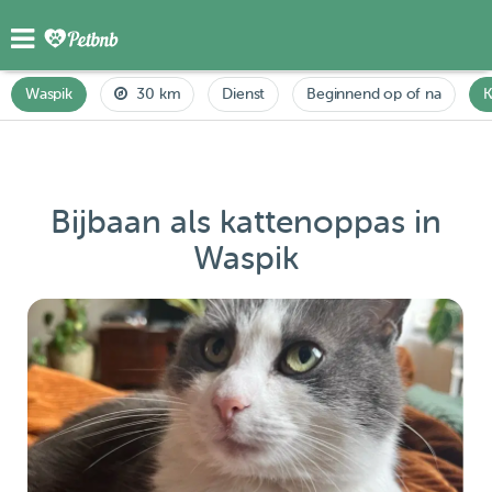
Waspik
30 km
Dienst
Beginnend op of na
K
Bijbaan als kattenoppas in
Waspik