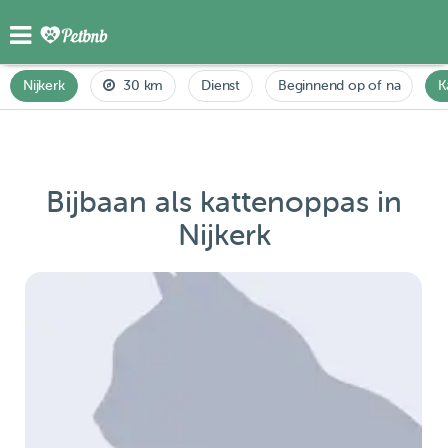
Nijkerk
30 km
Dienst
Beginnend op of na
K
Bijbaan als kattenoppas in
Nijkerk