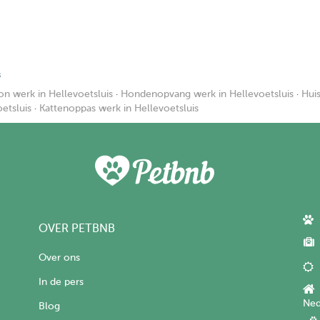
s
n werk in Hellevoetsluis
·
Hondenopvang werk in Hellevoetsluis
·
Hui
etsluis
·
Kattenoppas werk in Hellevoetsluis
OVER PETBNB
Over ons
In de pers
Ned
Blog