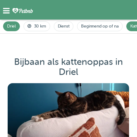
Driel
30 km
Dienst
Beginnend op of na
Kat
Bijbaan als kattenoppas in
Driel