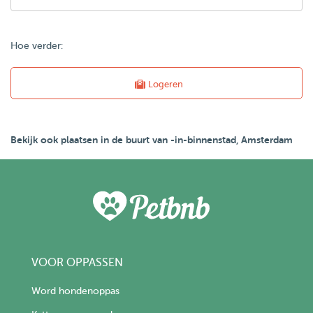
Hoe verder:
Logeren
Bekijk ook plaatsen in de buurt van -in-binnenstad, Amsterdam
VOOR OPPASSEN
Word hondenoppas