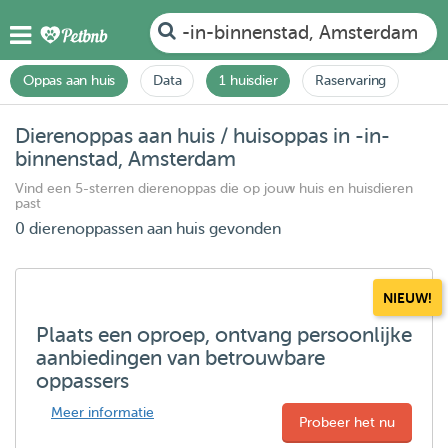
-in-binnenstad, Amsterdam
Oppas aan huis
Data
1 huisdier
Raservaring
Dierenoppas aan huis / huisoppas in -in-
binnenstad, Amsterdam
Vind een 5-sterren dierenoppas die op jouw huis en huisdieren
past
0 dierenoppassen aan huis gevonden
NIEUW!
Plaats een oproep, ontvang persoonlijke
aanbiedingen van betrouwbare
oppassers
Meer informatie
Probeer het nu