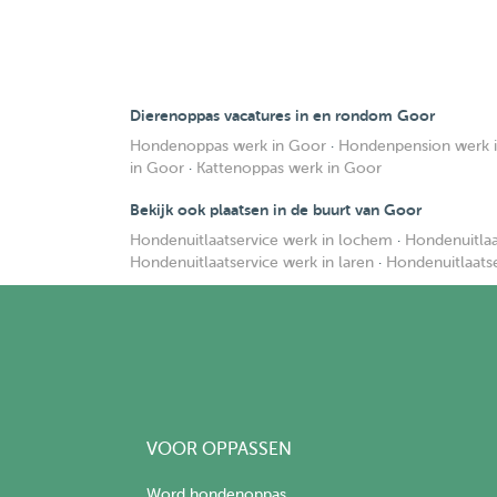
Dierenoppas vacatures in en rondom Goor
Hondenoppas werk in Goor
·
Hondenpension werk 
in Goor
·
Kattenoppas werk in Goor
Bekijk ook plaatsen in de buurt van Goor
Hondenuitlaatservice werk in lochem
·
Hondenuitlaa
Hondenuitlaatservice werk in laren
·
Hondenuitlaats
VOOR OPPASSEN
Word hondenoppas