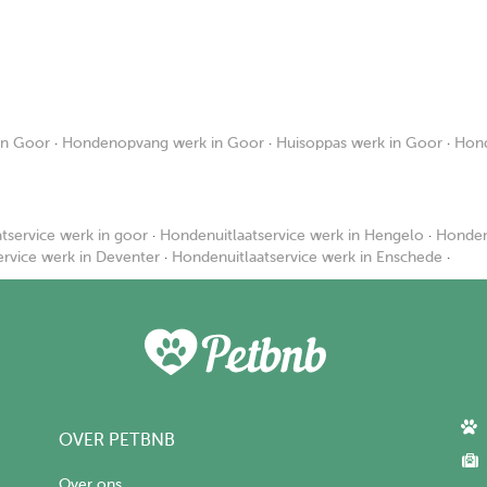
in Goor
·
Hondenopvang werk in Goor
·
Huisoppas werk in Goor
·
Hond
tservice werk in goor
·
Hondenuitlaatservice werk in Hengelo
·
Hondenu
ervice werk in Deventer
·
Hondenuitlaatservice werk in Enschede
·
OVER PETBNB
Over ons