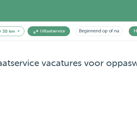
Beginnend op of na
H
30 km
Uitlaatservice
atservice vacatures voor oppas