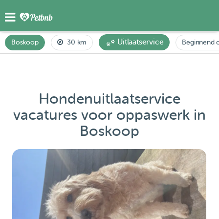
Uitlaatservice
Boskoop
30 km
Beginnend o
Hondenuitlaatservice
vacatures voor oppaswerk in
Boskoop